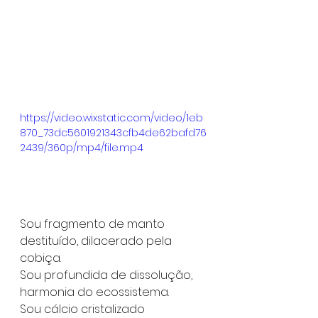
https://video.wixstatic.com/video/1eb
870_73dc5601921343cfb4de62bafd76
2439/360p/mp4/file.mp4
Sou fragmento de manto 
destituído, dilacerado pela 
cobiça.
Sou profundida de dissolução, 
harmonia do ecossistema.
Sou cálcio cristalizado 