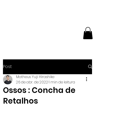
NÚCLEO
EXPERIMENTAL DE
BUTÔ
Post
Matheus Yuji Hirashike
26 de abr. de 2022
1 min de leitura
Ossos : Concha de
Retalhos