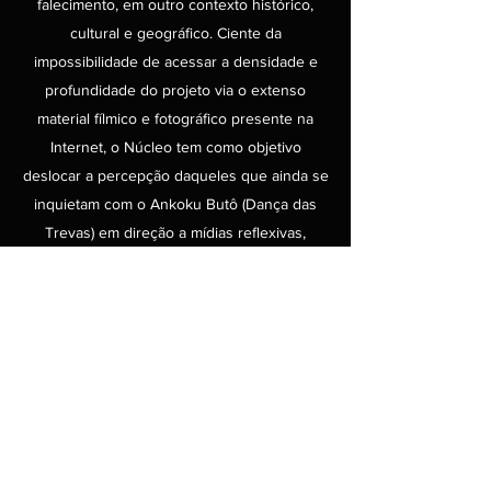
falecimento, em outro contexto histórico,
cultural e geográfico. Ciente da
impossibilidade de acessar a densidade e
profundidade do projeto via o extenso
material fílmico e fotográfico presente na
Internet, o Núcleo tem como objetivo
deslocar a percepção daqueles que ainda se
inquietam com o Ankoku Butô (Dança das
Trevas) em direção a mídias reflexivas,
atualizadas e atentas aos princípios iniciais
do projeto, objetivando um porvir para além
da ideia de dançar Butô, focado em um jogo
de revolução através da dança, libertando-se
dos sistemas de poderes que sitiam a vida,
reiterando toda a densidade, intensidade e
potencialidade da existência.