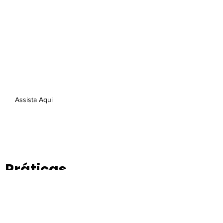
es dos Espaços de
Dança
uma roda de conversa mediada
por Kaio Mota com o elenco de
Encanteria.
Assista Aqui
Práticas
de uma
Atuação
Ma’kum[b(eira)