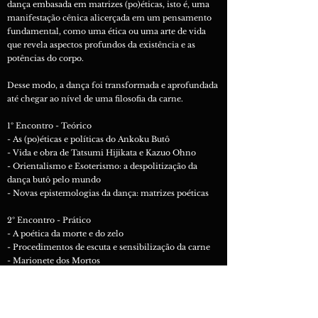
dança embasada em matrizes (po)éticas, isto é, uma
manifestação cênica alicerçada em um pensamento
fundamental, como uma ética ou uma arte de vida
que revela aspectos profundos da existência e as
potências do corpo.
Desse modo, a dança foi transformada e aprofundada
até chegar ao nível de uma filosofia da carne.
1º Encontro - Teórico
- As (po)éticas e políticas do Ankoku Butô
- Vida e obra de Tatsumi Hijikata e Kazuo Ohno
- Orientalismo e Esoterismo: a despolitização da
dança butô pelo mundo
- Novas epistemologias da dança​: matrizes poéticas
2º Encontro - Prático
- A poética da morte e do zelo
- Procedimentos de escuta e sensibilização da carne
- Marionete dos Mortos
- A poética do útero e do alimento na dança butô
- Procedimentos de escuta e sensibilização da carne
- Banquete às Cegas