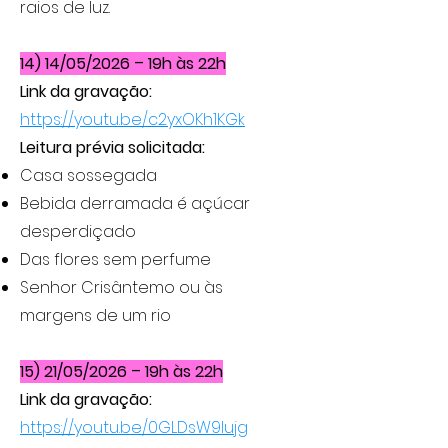
raios de luz.
14) 14/05/2026 – 19h às 22h
Link da gravação:
https://youtu.be/c2yxOKh1KGk
Leitura prévia solicitada:
Casa sossegada
Bebida derramada é açúcar
desperdiçado
Das flores sem perfume
Senhor Crisântemo ou às
margens de um rio
15) 21/05/2026 – 19h às 22h
Link da gravação:
https://youtu.be/0GLDsW9Iujg