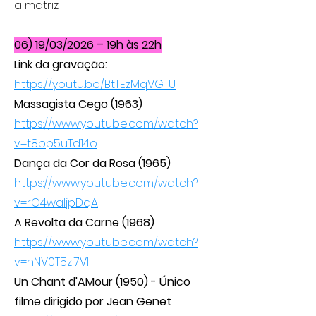
a matriz.
06) 19/03/2026 – 19h às 22h
Link da gravação:
https://youtu.be/BtTEzMqVGTU
Massagista Cego (1963)
https://www.youtube.com/watch?
v=t8bp5uTd14o
Dança da Cor da Rosa (1965)
https://www.youtube.com/watch?
v=rO4waljpDqA
A Revolta da Carne (1968)
https://www.youtube.com/watch?
v=hNV0T5zI7VI
Un Chant d'AMour (1950) - Único
filme dirigido por Jean Genet