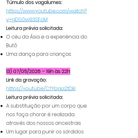
Túmulo dos vagalumes:
https://www.youtube.com/watch?
v=gDSGw93SFcM
Leitura prévia solicitada:
O céu da Ásia e a experiência do
Butō
Uma dança para crianças
13) 07/05/2026 – 19h às 22h
Link da gravação:
https://youtu.be/CfYbqq2tDkI
Leitura prévia solicitada:
A substituição por um corpo que
nos faça chorar é realizada
através dos nossos ancestrais
Um lugar para punir os sórdidos