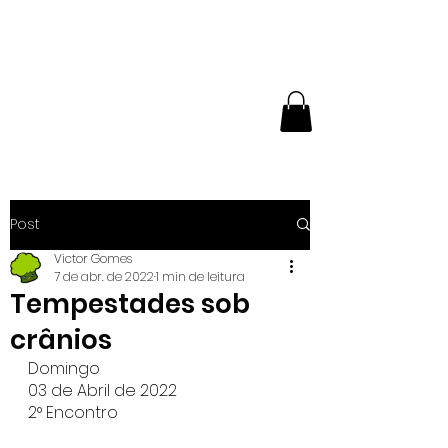
NÚCLEO
EXPERIMENTAL DE
BUTÔ
Post
Victor Gomes
7 de abr. de 2022
1 min de leitura
Tempestades sob
crânios
Domingo
03 de Abril de 2022
2° Encontro 