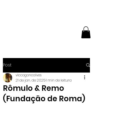
NÚCLEO
EXPERIMENTAL DE
BUTÔ
Post
viccogoncalves
21 de jan. de 2025
1 min de leitura
Rômulo & Remo
(Fundação de Roma)