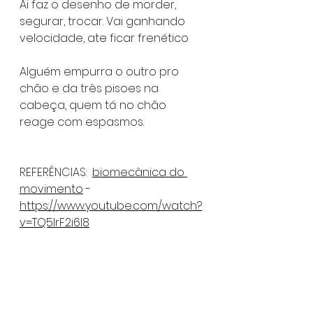
Ai faz o desenho de morder, 
segurar, trocar. Vai ganhando 
velocidade, ate ficar frenético
Alguém empurra o outro pro 
chão e da três pisoes na 
cabeça, quem tá no chão 
reage com espasmos.
REFERÊNCIAS:  
biomecânica do 
movimento
 - 
https://www.youtube.com/watch?
v=TQ5IrF2i6I8