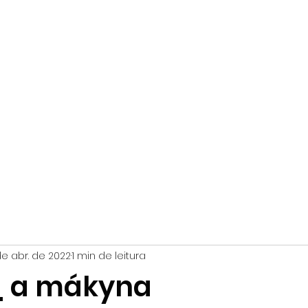
NÚCLEO EXPERIMENTAL DE BUTÔ
Criações
Thiago Abel
Cursos & Oficinas
Loja
Podcast
Pal
de abr. de 2022
1 min de leitura
_ a mákyna