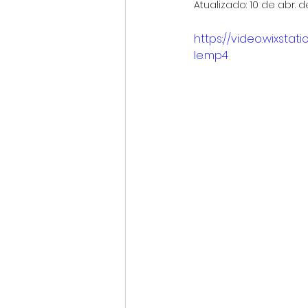
Atualizado:
10 de abr. 
https://video.wixst
le.mp4