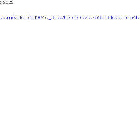
de 2022
atic.com/video/2d964a_9da2b3fc819c4a7b9cf94ace1e2e4b