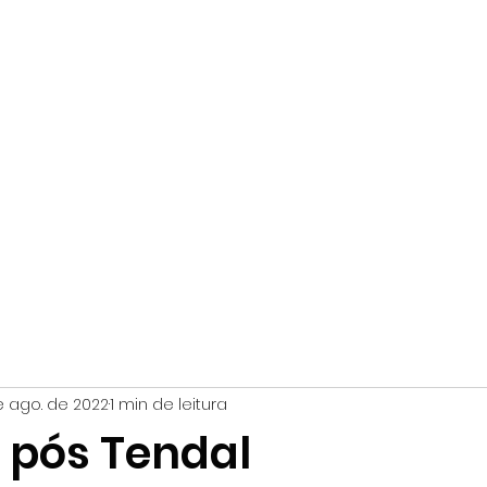
NÚCLEO EXPERIMENTAL DE BUTÔ
Criações
Thiago Abel
Cursos & Oficinas
Loja
Podcast
Pal
e ago. de 2022
1 min de leitura
 pós Tendal