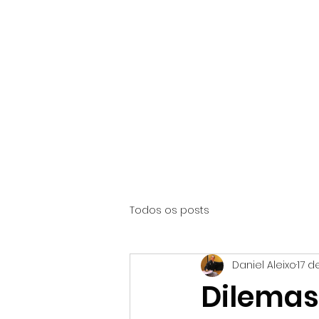
Início
O Núcleo
Todos os posts
Daniel Aleixo
17 d
Dilemas