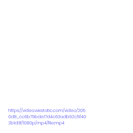
https://video.wixstatic.com/video/205
0d8_cc6b79bde17d4c63adb92c5f40
2b1d3f/1080p/mp4/file.mp4