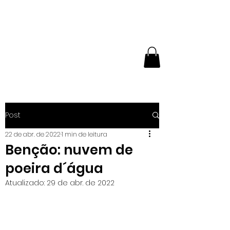
NÚCLEO
EXPERIMENTAL DE
BUTÔ
Post
22 de abr. de 2022
1 min de leitura
Benção: nuvem de
poeira d´água
Atualizado:
29 de abr. de 2022